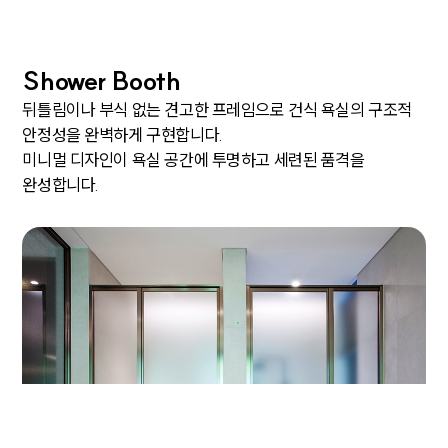
대표전화
031-765-
2385
사업자등록번호
214-87-
Shower Booth
51453
팩스
031-765-
뒤틀림이나 부식 없는 견고한 프레임으로 건식 욕실의 구조적
2399
안정성을 완벽하게 구현합니다.
주소
경기도
미니멀 디자인이 욕실 공간에 투명하고 세련된 품격을
광주시
완성합니다.
매자리길
94-42
개인정보처리방침
이용약관
Copyright ⓒ ARIN m.h.c All rights reserved.