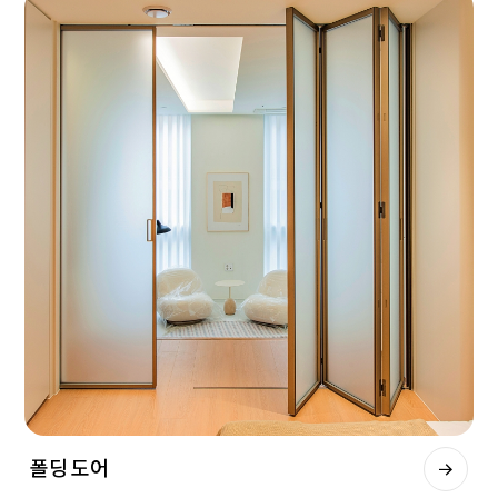
폴딩 도어
회사명
ARIN m.h.c
대표이사
강윤구